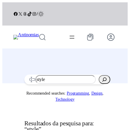
Pular
para
Facebook
X
Threads
TikTok
Instagram
/
o
conteúdo
Search
Recommended searches:
Programming
,
Design
,
Technology
Resultados da pesquisa para:
“style”