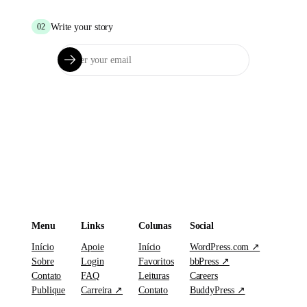
Write your story
02
Menu
Links
Colunas
Social
Início
Apoie
Início
WordPress.com ↗
Sobre
Login
Favoritos
bbPress ↗
Contato
FAQ
Leituras
Careers
Publique
Carreira ↗
Contato
BuddyPress ↗