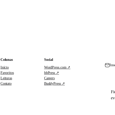
Colunas
Social
Ins
Início
WordPress.com ↗
Favoritos
bbPress ↗
Leituras
Careers
Contato
BuddyPress ↗
Fi
ev