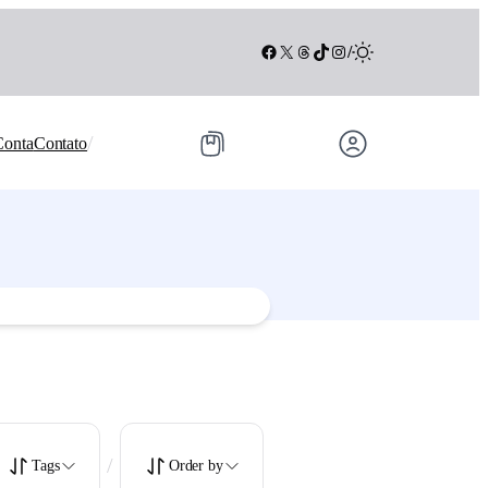
Facebook
X
Threads
TikTok
Instagram
/
/
Conta
Contato
/
Tags
Order by