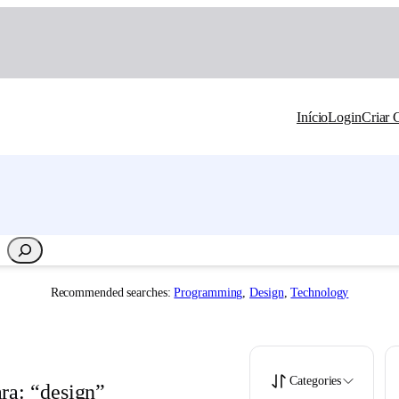
Início
Login
Criar 
Recommended searches:
Programming
,
Design
,
Technology
Categories
ra: “design”