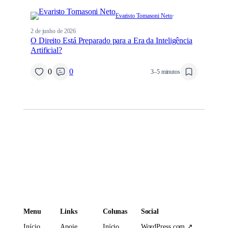
Evaristo Tomasoni Neto
·
2 de junho de 2026
O Direito Está Preparado para a Era da Inteligência
Artificial?
0
0
3–5 minutos
Menu
Links
Colunas
Social
Início
Apoie
Início
WordPress.com ↗