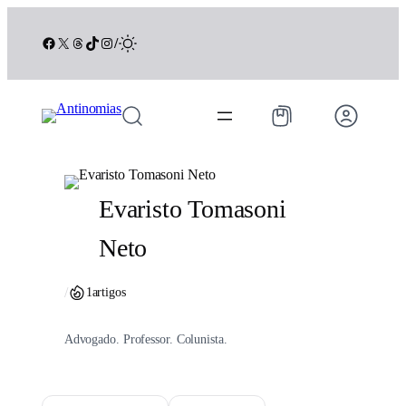
Pular
para
Facebook
X
Threads
TikTok
Instagram
/
o
conteúdo
Evaristo Tomasoni
Neto
/
1
artigos
Advogado. Professor. Colunista.