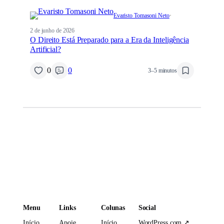
Evaristo Tomasoni Neto
·
2 de junho de 2026
O Direito Está Preparado para a Era da Inteligência
Artificial?
0
0
3–5 minutos
Menu
Links
Colunas
Social
Início
Apoie
Início
WordPress.com ↗