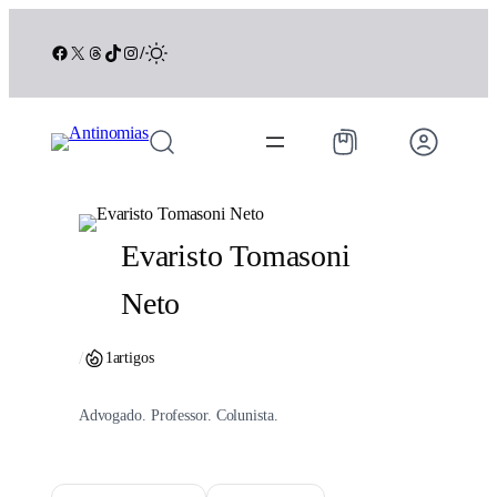
Pular
para
Facebook
X
Threads
TikTok
Instagram
/
o
conteúdo
Evaristo Tomasoni
Neto
/
1
artigos
Advogado. Professor. Colunista.