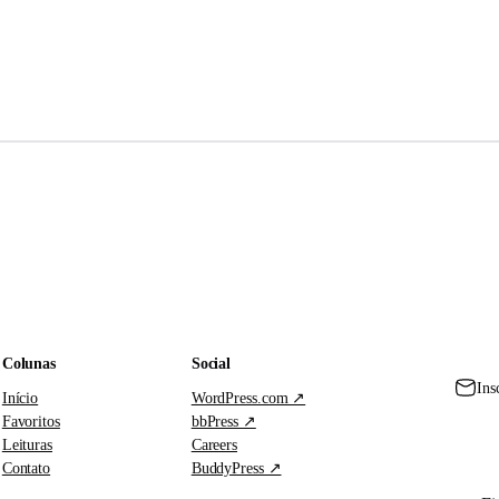
Colunas
Social
Ins
Início
WordPress.com ↗
Favoritos
bbPress ↗
Leituras
Careers
Contato
BuddyPress ↗