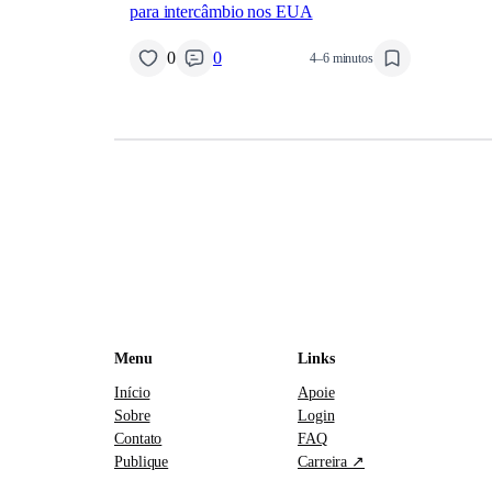
para intercâmbio nos EUA
0
0
4–6 minutos
Menu
Links
Início
Apoie
Sobre
Login
Contato
FAQ
Publique
Carreira ↗