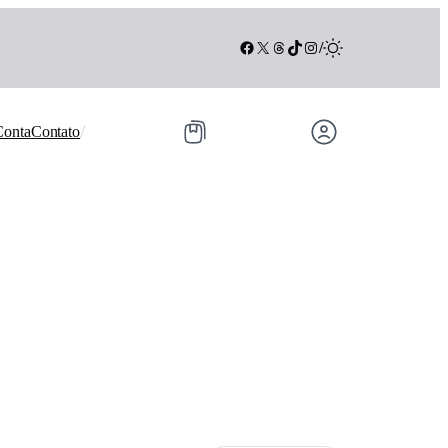
Facebook
X
Threads
TikTok
Instagram
/
/
Conta
Contato