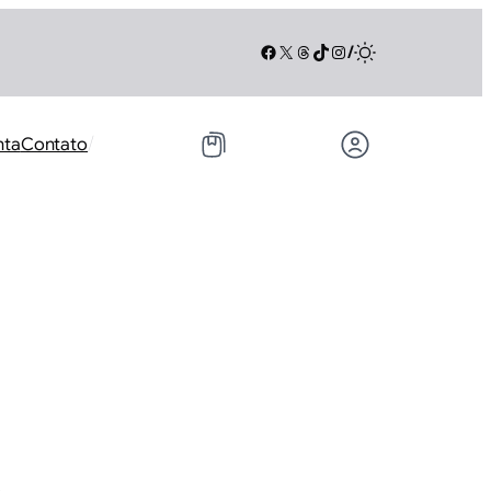
Facebook
X
Threads
TikTok
Instagram
/
/
nta
Contato