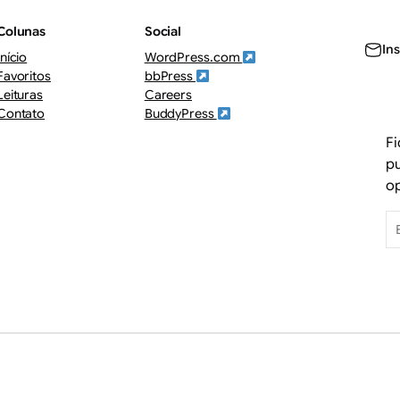
Colunas
Social
In
Início
WordPress.com
Favoritos
bbPress
Leituras
Careers
Contato
BuddyPress
Fi
pu
o