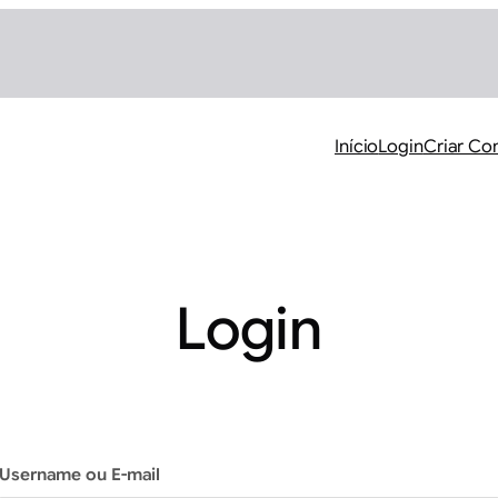
Início
Login
Criar Co
Login
Username ou E-mail