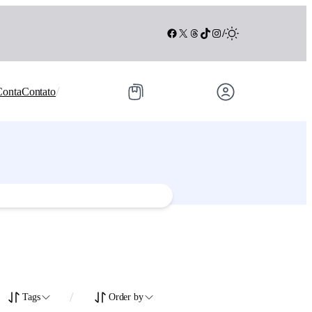
Facebook
X
Threads
TikTok
Instagram
/
/
Conta
Contato
/
Tags
Order by