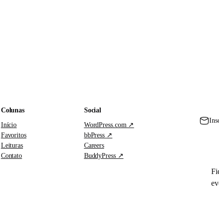
Colunas
Social
Ins
Início
WordPress.com ↗
Favoritos
bbPress ↗
Leituras
Careers
Contato
BuddyPress ↗
Fi
ev