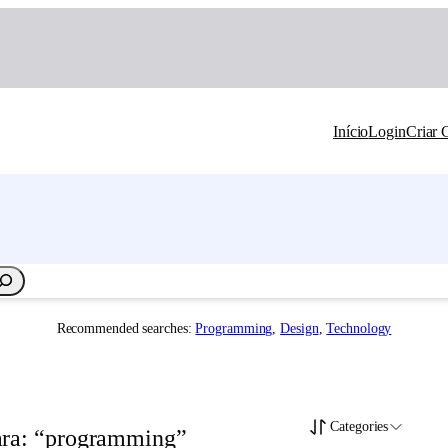
Início
Login
Criar 
Recommended searches:
Programming
,
Design
,
Technology
Categories
para: “programming”