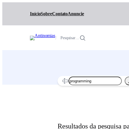
Pular
para
Início
Sobre
Contato
Anuncie
o
conteúdo
/
Pesquisar…
Search
Resultados da pesquisa 