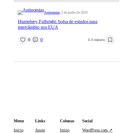
Antinomias
·
2 de junho de 2026
Humphrey Fulbright: bolsa de estudos para
intercâmbio nos EUA
0
0
4–6 minutos
Menu
Links
Colunas
Social
Início
Apoie
Início
WordPress.com ↗