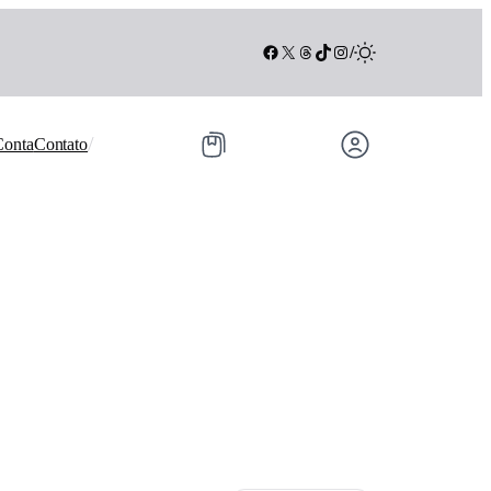
Facebook
X
Threads
TikTok
Instagram
/
/
Conta
Contato