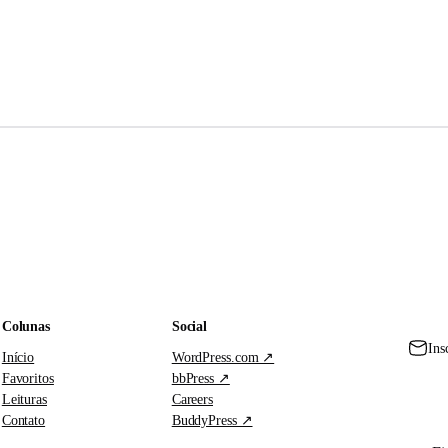
Colunas
Social
Ins
Início
WordPress.com ↗
Favoritos
bbPress ↗
Leituras
Careers
Contato
BuddyPress ↗