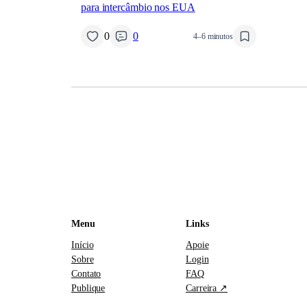
para intercâmbio nos EUA
0
0
4–6 minutos
Menu
Links
Início
Apoie
Sobre
Login
Contato
FAQ
Publique
Carreira ↗