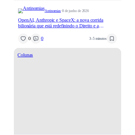
Antinomias
·
8 de junho de 2026
OpenAI, Anthropic e SpaceX: a nova corrida
bilionária que está redefinindo o Direito e a
Tecnologia
0
0
3–5 minutos
Colunas