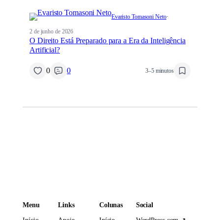
Evaristo Tomasoni Neto
·
2 de junho de 2026
O Direito Está Preparado para a Era da Inteligência
Artificial?
0
0
3–5 minutos
Menu
Links
Colunas
Social