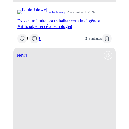
Paulo Jalowyj
·
25 de junho de 2026
Existe um limite pra trabalhar com Inteligência
Artificial, e não é a tecnologia!
0
0
2–3 minutos
News