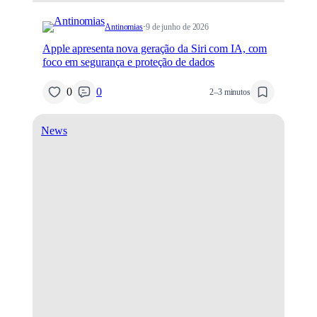
Antinomias
·
9 de junho de 2026
Apple apresenta nova geração da Siri com IA, com
foco em segurança e proteção de dados
0
0
2–3 minutos
News