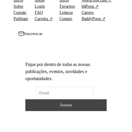
Início
Apoie
Início
WordPress.com ↗
Sobre
Login
Favoritos
bbPress ↗
Contato
FAQ
Leituras
Careers
Publique
Carreira ↗
Contato
BuddyPress ↗
Inscreva-se
Fique por dentro de todas as nossas
publicações, eventos, novidades e
oportunidades.