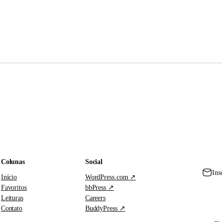
Colunas
Social
Ins
Início
WordPress.com ↗
Favoritos
bbPress ↗
Leituras
Careers
Contato
BuddyPress ↗