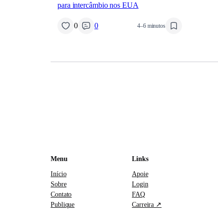
para intercâmbio nos EUA
0
0
4–6 minutos
Menu
Links
Início
Apoie
Sobre
Login
Contato
FAQ
Publique
Carreira ↗