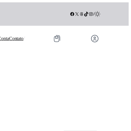
Facebook
X
Threads
TikTok
Instagram
/
/
Conta
Contato