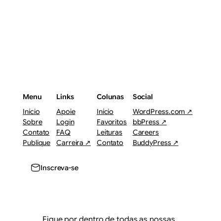
Menu
Links
Colunas
Social
Início
Apoie
Início
WordPress.com ↗
Sobre
Login
Favoritos
bbPress ↗
Contato
FAQ
Leituras
Careers
Publique
Carreira ↗
Contato
BuddyPress ↗
Inscreva-se
Fique por dentro de todas as nossas