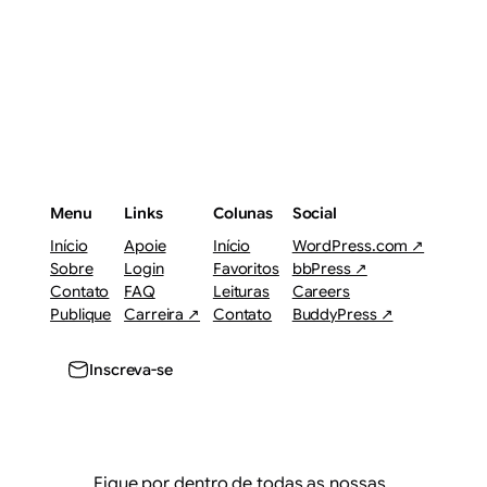
Menu
Links
Colunas
Social
Início
Apoie
Início
WordPress.com ↗
Sobre
Login
Favoritos
bbPress ↗
Contato
FAQ
Leituras
Careers
Publique
Carreira ↗
Contato
BuddyPress ↗
Inscreva-se
Fique por dentro de todas as nossas