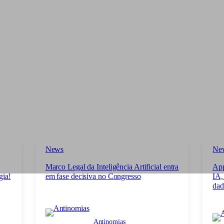
News
Ne
Marco Legal da Inteligência Artificial entra
App
gia!
em fase decisiva no Congresso
IA,
dad
Antinomias