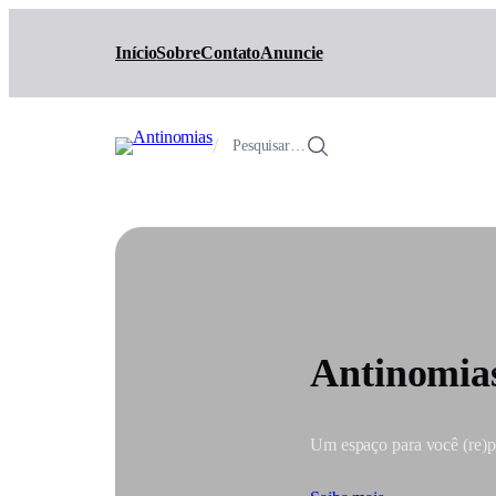
Pular
para
Início
Sobre
Contato
Anuncie
o
conteúdo
/
Pesquisar…
Antinomia
Um espaço para você (re)pen