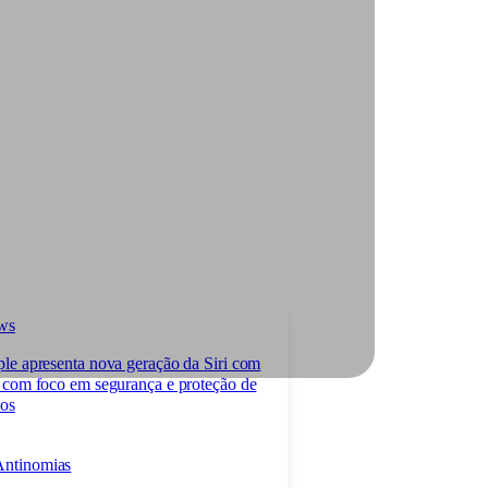
ws
le apresenta nova geração da Siri com
 com foco em segurança e proteção de
os