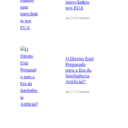
intercâmbio
nos EUA
jun 2
/
4–6 minutos
O Direito Está
Preparado
para a Era da
Inteligência
Artificial?
jun 2
/
3–5 minutos