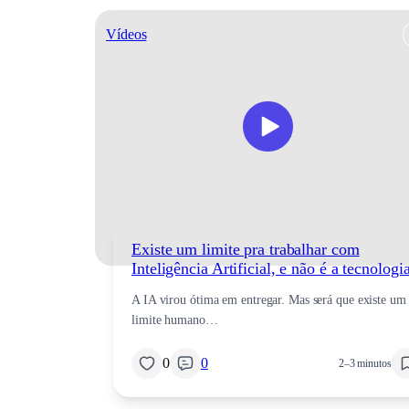
Vídeos
Existe um limite pra trabalhar com
Inteligência Artificial, e não é a tecnologi
A IA virou ótima em entregar. Mas será que existe um
limite humano…
0
0
2–3 minutos