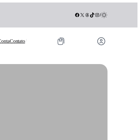
Facebook
X
Threads
TikTok
Instagram
/
/
Conta
Contato