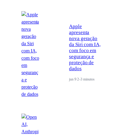
Apple
apresenta
nova geração
da Siri com IA,
com foco em
segurança e
proteção de
dados
jun 9
/
2–3 minutos