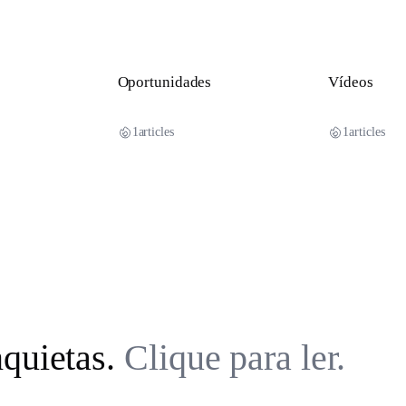
Oportunidades
Vídeos
1
articles
1
articles
nquietas.
Clique para ler.