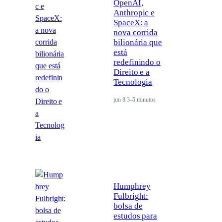
OpenAI,
Anthropic e
SpaceX: a
nova corrida
bilionária que
está
redefinindo o
Direito e a
Tecnologia
jun 8
/
3–5 minutos
Humphrey
Fulbright:
bolsa de
estudos para