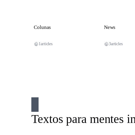
Colunas
News
1
articles
3
articles
Textos para mentes i