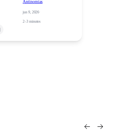
Antinomias
jun 9, 2026
·
2–3 minutos