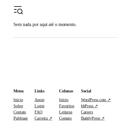
Sem nada por aqui até o momento.
Menu
Links
Colunas
Social
Início
Apoie
Início
WordPress.com ↗
Sobre
Login
Favoritos
bbPress ↗
Contato
FAQ
Leituras
Careers
Publique
Carreira ↗
Contato
BuddyPress ↗