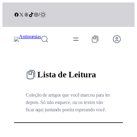
Pular
para
Facebook
X
Threads
TikTok
Instagram
/
o
conteúdo
Lista de Leitura
/
Coleção de artigos que você marcou para ler
depois. Só não esquece, ou os textos vão
ficar aqui juntando poeira esperando você.