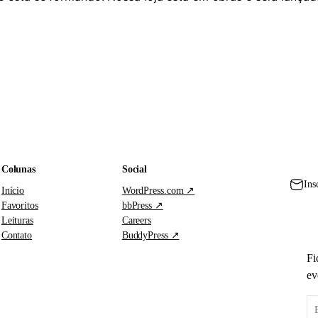
Colunas
Social
Ins
Início
WordPress.com ↗
Favoritos
bbPress ↗
Leituras
Careers
Contato
BuddyPress ↗
Fi
ev