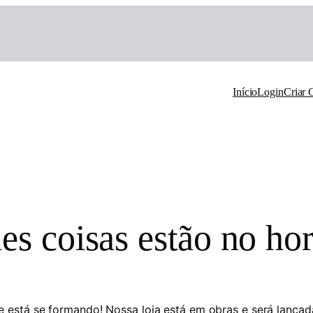
Início
Login
Criar 
es coisas estão no hor
e está se formando! Nossa loja está em obras e será lançad