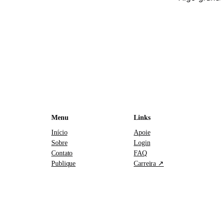
Menu
Links
Início
Apoie
Sobre
Login
Contato
FAQ
Publique
Carreira ↗