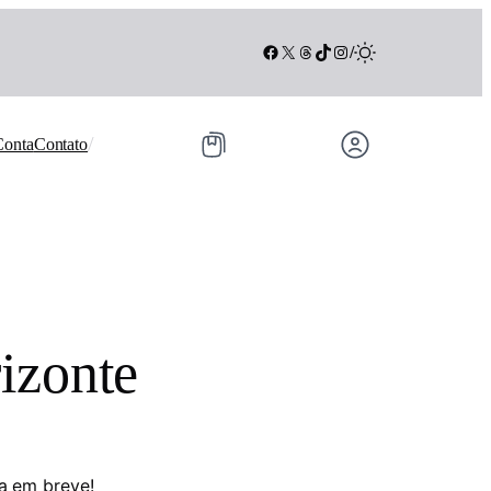
Facebook
X
Threads
TikTok
Instagram
/
/
Conta
Contato
izonte
a em breve!