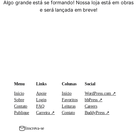
Algo grande está se formando! Nossa loja está em obras
e será lançada em breve!
Menu
Links
Colunas
Social
Início
Apoie
Início
WordPress.com ↗
Sobre
Login
Favoritos
bbPress ↗
Contato
FAQ
Leituras
Careers
Publique
Carreira ↗
Contato
BuddyPress ↗
Inscreva-se