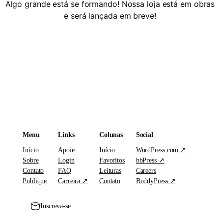
Algo grande está se formando! Nossa loja está em obras
e será lançada em breve!
Menu
Links
Colunas
Social
Início
Apoie
Início
WordPress.com ↗
Sobre
Login
Favoritos
bbPress ↗
Contato
FAQ
Leituras
Careers
Publique
Carreira ↗
Contato
BuddyPress ↗
Inscreva-se