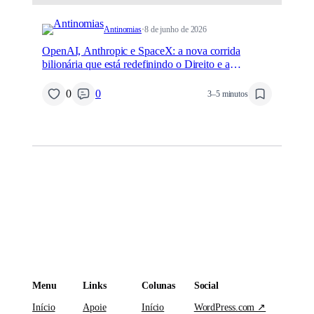
Antinomias
·
8 de junho de 2026
OpenAI, Anthropic e SpaceX: a nova corrida
bilionária que está redefinindo o Direito e a
Tecnologia
0
0
3–5 minutos
Menu
Links
Colunas
Social
Início
Apoie
Início
WordPress.com ↗