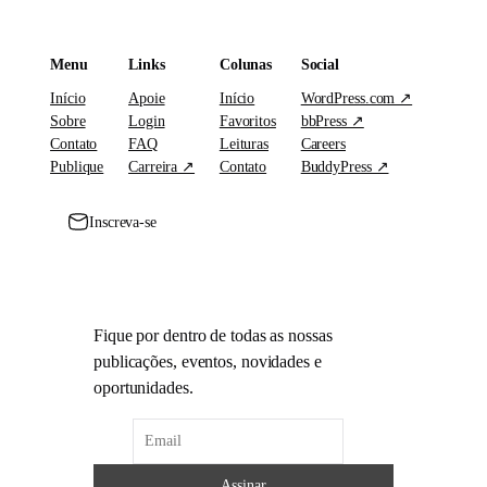
Menu
Links
Colunas
Social
Início
Apoie
Início
WordPress.com ↗
Sobre
Login
Favoritos
bbPress ↗
Contato
FAQ
Leituras
Careers
Publique
Carreira ↗
Contato
BuddyPress ↗
Inscreva-se
Fique por dentro de todas as nossas
publicações, eventos, novidades e
oportunidades.